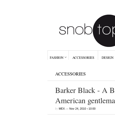
FASHION
ACCESSORIES
DESIGN
ACCESSORIES
Barker Black - A Br
American gentlem
by
on
•
MEX
Nov 24, 2010
10:00