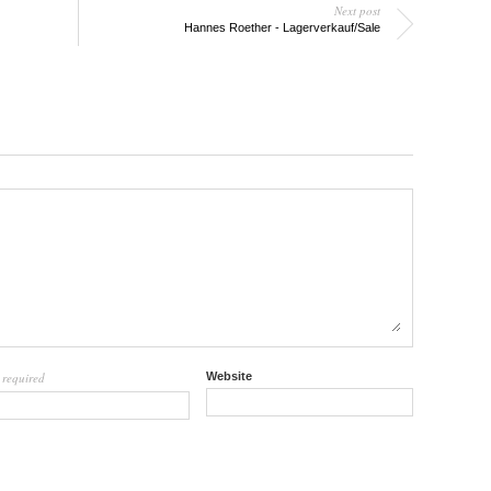
Next post
Hannes Roether - Lagerverkauf/Sale
required
Website
l