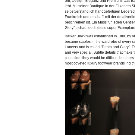
Stil, Design, Eleganz und Premium. Das is
lebt. Mit seiner Boutique in der Elizabeth 
selbstverständlich handgefertigen Ledersc
Frankreich und erschafft mit der detailverl
beschreiben ist. Ein Muss für jeden Gentl
Glory”, schaut euch diese super Exemplare
Barker Black was established in 1880 by Ar
became staples in the wardrobe of every se
Lancers and is called “Death and Glory”. Th
and very special. Subtle details that make 
collection, they would be difficult for others
most coveted luxury footwear brands ind the