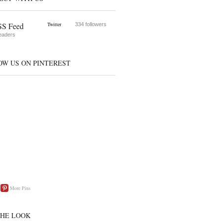
S Feed
Twitter
334 followers
eaders
OW US ON PINTEREST
More Pins
THE LOOK