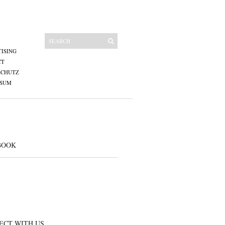
ISING
CT
SCHUTZ
SSUM
BOOK
ECT WITH US