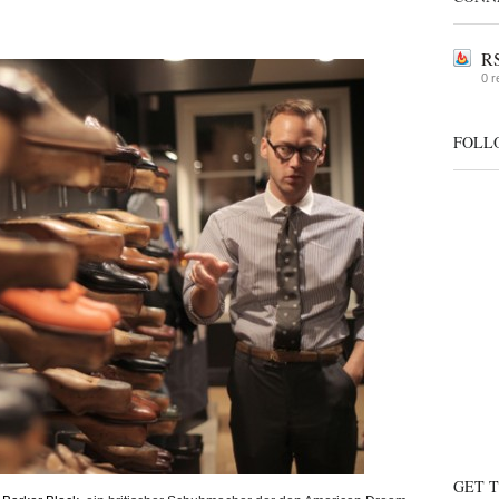
RS
0 r
FOLL
GET 