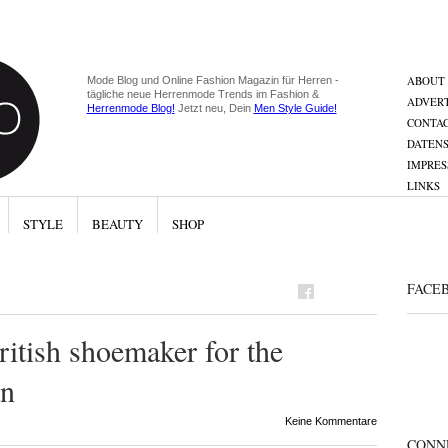
ABOUT
Mode Blog und Online Fashion Magazin für Herren -
tägliche neue Herrenmode Trends im Fashion &
ADVERT
Herrenmode Blog!
Jetzt neu, Dein
Men Style Guide!
CONTA
DATEN
IMPRE
LINKS
STYLE
BEAUTY
SHOP
FACE
itish shoemaker for the
an
Keine Kommentare
CONN