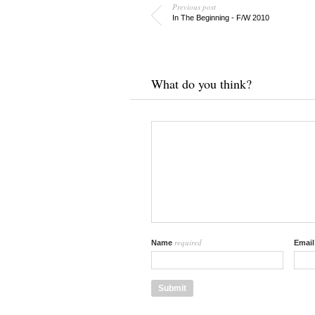
Previous post
In The Beginning - F/W 2010
What do you think?
required
Name
Emai