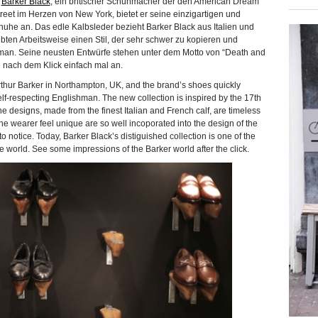
t
Barker Black
, ein britischer Schuhmacher der den American Dream
Street im Herzen von New York, bietet er seine einzigartigen und
huhe an. Das edle Kalbsleder bezieht Barker Black aus Italien und
iebten Arbeitsweise einen Stil, der sehr schwer zu kopieren und
eman. Seine neusten Entwürfe stehen unter dem Motto von “Death and
 nach dem Klick einfach mal an.
thur Barker in Northampton, UK, and the brand’s shoes quickly
lf-respecting Englishman. The new collection is inspired by the 17th
e designs, made from the finest Italian and French calf, are timeless
the wearer feel unique are so well incoporated into the design of the
 to notice. Today, Barker Black’s distiguished collection is one of the
 world. See some impressions of the Barker world after the click.