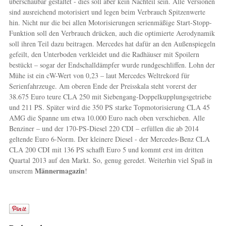
überschaubar gestaltet - dies soll aber kein Nachteil sein. Alle Versionen
sind ausreichend motorisiert und legen beim Verbrauch Spitzenwerte
hin. Nicht nur die bei allen Motorisierungen serienmäßige Start-Stopp-
Funktion soll den Verbrauch drücken, auch die optimierte Aerodynamik
soll ihren Teil dazu beitragen. Mercedes hat dafür an den Außenspiegeln
gefeilt, den Unterboden verkleidet und die Radhäuser mit Spoilern
bestückt – sogar der Endschalldämpfer wurde rundgeschliffen. Lohn der
Mühe ist ein cW-Wert von 0,23 – laut Mercedes Weltrekord für
Serienfahrzeuge. Am oberen Ende der Preisskala steht vorerst der
38.675 Euro teure CLA 250 mit Siebengang-Doppelkupplungsgetriebe
und 211 PS. Später wird die 350 PS starke Topmotorisierung CLA 45
AMG die Spanne um etwa 10.000 Euro nach oben verschieben. Alle
Benziner – und der 170-PS-Diesel 220 CDI – erfüllen die ab 2014
geltende Euro 6-Norm. Der kleinere Diesel - der Mercedes-Benz CLA
CLA 200 CDI mit 136 PS schafft Euro 5 und kommt erst im dritten
Quartal 2013 auf den Markt. So, genug geredet. Weiterhin viel Spaß in
Männermagazin
unserem
!