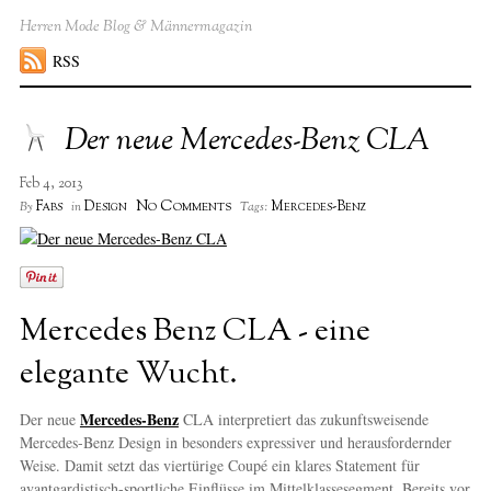
Herren Mode Blog & Männermagazin
RSS
Der neue Mercedes-Benz CLA
Feb 4, 2013
No Comments
Fabs
Design
Mercedes-Benz
By
in
Tags:
Mercedes Benz CLA - eine
elegante Wucht.
Mercedes-Benz
Der neue
CLA interpretiert das zukunftsweisende
Mercedes-Benz Design in besonders expressiver und herausfordernder
Weise. Damit setzt das viertürige Coupé ein klares Statement für
avantgardistisch-sportliche Einflüsse im Mittelklassesegment. Bereits vor