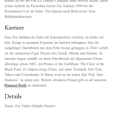
konnte sie bei der FACES Theater Company unter Beweis stellen. Ihren
ersten Auftritt im Fernsehen feierte Zoe Saldana 1999 bei der
Fernsehserie Law & Order. Von Queens nach Hollywood. Eine
Bilderbuchkarriere.
Karriere
Dass Zoe Saldana ihr Geld mit Schauspielerei verdient, ist denke ich
klar. Einige so genannte Experten im Internet behaupten, dass ihr
endgültiger Durchbruch mit dem Film Avatar gelungen ist. Dort verlieh
sie der animierten Figur Neytiri ihre Gestik, Mimik und Stimme. In
unseren Augen schaffte sie ihren Durchbruch auf allgemeiner Ebene
allerdings schon 2003, mit Pirates of the Caribbean: The Curie of the
Black Pearl. Es folgten einige Filme, mit unter Terminal, Star Trek,
Takers und Colombiana. In Kürze wird sie im neuen Star Trek “Into
Darkness” zu sehen sein. Weitere attraktive Frauen gibt es auf unserem
Pinterest-Profil
zu entdecken.
Details
Name: Zoë Yadira Saldaña Nazario