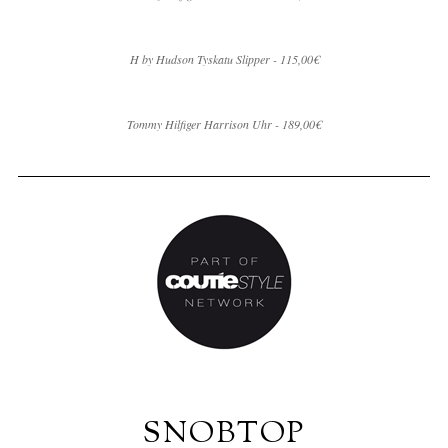
H by Hudson Tyskatu Slipper - 115,00€
Tommy Hilfiger Harrison Uhr - 189,00€
SNOBTOP