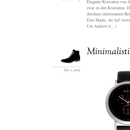
Elegante Krawatten von A
zwar zu den Krawatten. D
durchaus interessanten Be
Eine Marke, die tief verwu
Um Andrew’s(…)
Minimalisti
Jan 2, 2013