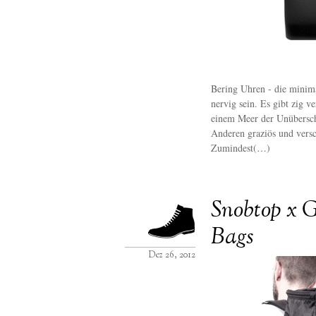
Bering Uhren - die minima
nervig sein. Es gibt zig v
einem Meer der Unübersch
Anderen graziös und versc
Zumindest(…)
Snobtop x 
Bags
Dez 26, 2012