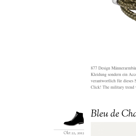
877 Design Männerarmbände
Kleidung sondern ein Acc
verantwortlich für diese
Click! The military trend 
Bleu de Cha
Okt 22, 2012