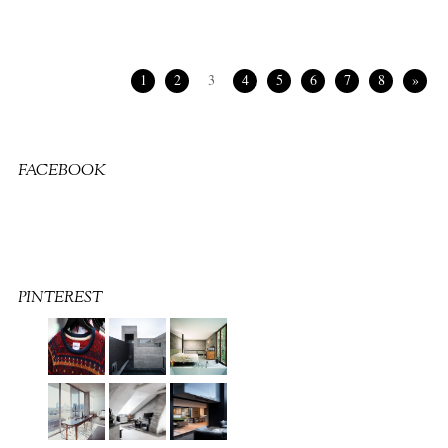
1
2
3
4
5
6
7
8
»
FACEBOOK
PINTEREST