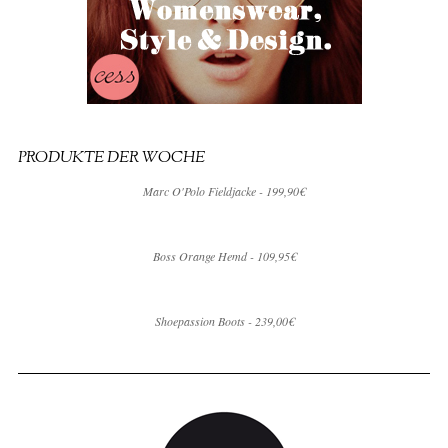
PRODUKTE DER WOCHE
Marc O'Polo Fieldjacke - 199,90€
Boss Orange Hemd - 109,95€
Shoepassion Boots - 239,00€