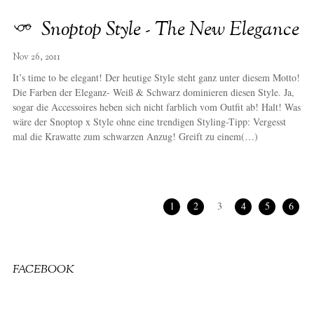
Snoptop Style - The New Elegance
Nov 26, 2011
It’s time to be elegant! Der heutige Style steht ganz unter diesem Motto!
Die Farben der Eleganz- Weiß & Schwarz dominieren diesen Style. Ja,
sogar die Accessoires heben sich nicht farblich vom Outfit ab! Halt! Was
wäre der Snoptop x Style ohne eine trendigen Styling-Tipp: Vergesst
mal die Krawatte zum schwarzen Anzug! Greift zu einem(…)
1
2
3
4
5
6
FACEBOOK