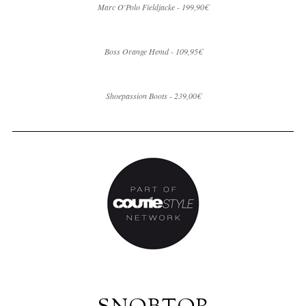
Marc O'Polo Fieldjacke - 199,90€
Boss Orange Hemd - 109,95€
Shoepassion Boots - 239,00€