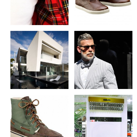
Keine Kommentare
Keine Kommentare
Steve Domoney
The Modern Man’s
Architecture x Robinson
Guide to Beards
Road House in
by
on
MEX
Aug 13, 2012
Melbourne
by
on
MEX
Aug 14, 2012
2 Kommentare
1 Kommentar
Sperry Top-Sider x
Sponsored Video x
Fall/Winter 2012
Golden Gilette Fusion
Collection
ProGlide Campaign
by
on
by
on
MEX
Aug 9, 2012
MEX
Aug 8, 2012