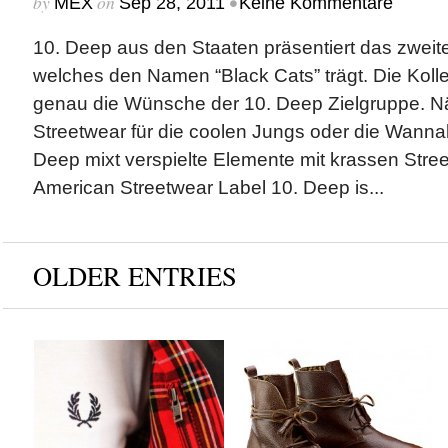
by
on
•
MEX
Sep 28, 2011
Keine Kommentare
10. Deep aus den Staaten präsentiert das zweit
welches den Namen “Black Cats” trägt. Die Kollek
genau die Wünsche der 10. Deep Zielgruppe. Nä
Streetwear für die coolen Jungs oder die Wanna
Deep mixt verspielte Elemente mit krassen Stree
American Streetwear Label 10. Deep is...
OLDER ENTRIES
Fred Perry x Re Issues
House of Montague x
Collection
Fall/Winter 2012
Collection
by
on
MEX
Aug 22, 2012
by
on
MEX
Aug 20, 2012