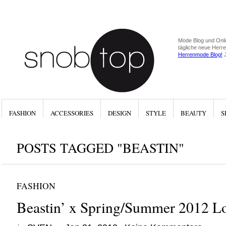
Mode Blog und Onli
tägliche neue Herr
Herrenmode Blog!
J
FASHION
ACCESSORIES
DESIGN
STYLE
BEAUTY
S
POSTS TAGGED "BEASTIN"
FASHION
Beastin’ x Spring/Summer 2012 