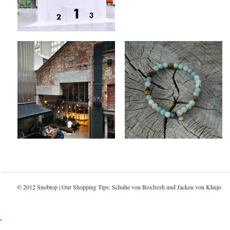
Keine Kommentare
Keine Kommentare
Fearon Hay Architects
Viola Milano x
x Imperial Buildings
Bracelets
by
on
by
on
MEX
Aug 3, 2012
MEX
Aug 2, 2012
Keine Kommentare
1 Kommentar
© 2012 Snobtop | Our Shopping Tips: Schuhe von
Boxfresh
und Jacken von
Khujo