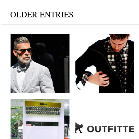
OLDER ENTRIES
The Modern Man’s
Read Wall x Fall/Winter
Guide to Beards
2012 Collection
by
on
by
on
MEX
Aug 13, 2012
MEX
Aug 10, 2012
1 Kommentar
Keine Kommentare
Sponsored Video x
Outfittery x Style
Golden Gilette Fusion
Service for Men
ProGlide Campaign
by
on
MEX
Aug 7, 2012
by
on
MEX
Aug 8, 2012