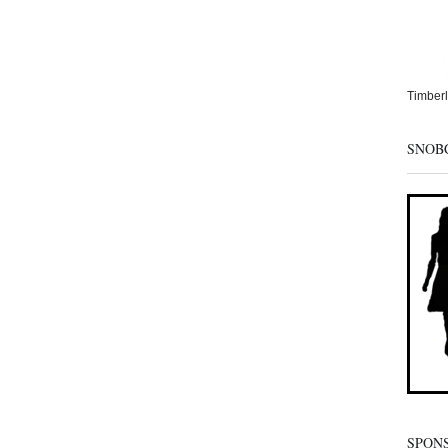
Timberl
SNOB
SPON