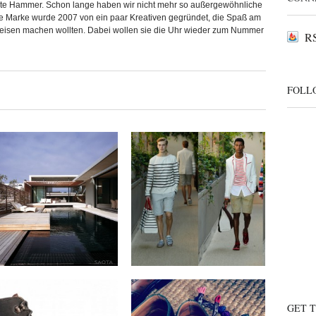
ute Hammer. Schon lange haben wir nicht mehr so außergewöhnliche
e Marke wurde 2007 von ein paar Kreativen gegründet, die Spaß am
eisen machen wollten. Dabei wollen sie die Uhr wieder zum Nummer
RS
FOLL
SAOTA Architects x
Tommy Hilfiger x
The Voelklip House
Spring/Summer 2013
Collection
by
on
SVEN
Sep 13, 2012
by
on
SVEN
Sep 12, 2012
Keine Kommentare
2 Kommentare
Ateliers Heschung x
Steve & Co x Benjo’s
GET 
Fall/Winter 2012
Shoe Laces