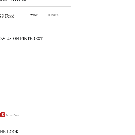
S Feed
Twitter
followers
OW US ON PINTEREST
More Pins
THE LOOK