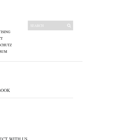
ISING
CT
SCHUTZ
SSUM
BOOK
ECT WITH US