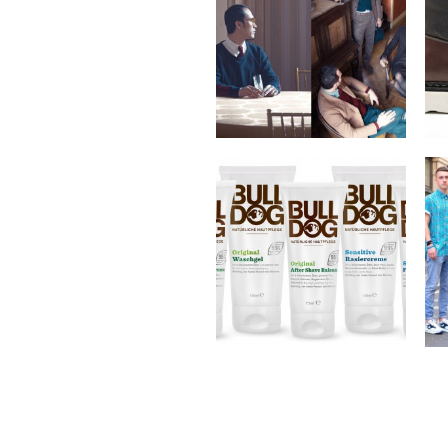
by
on
SVEN
Sep 10, 2012
Keine Kommentare
Bulldog Products x
Natural Skincare
by
on
SVEN
Sep 4, 2012
1 Kommentar