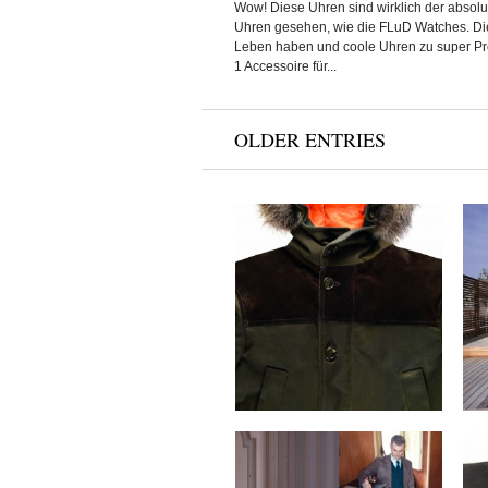
Wow! Diese Uhren sind wirklich der absol
Uhren gesehen, wie die FLuD Watches. Di
Leben haben und coole Uhren zu super Pr
1 Accessoire für...
OLDER ENTRIES
Blauer & Tommy
Hilfiger x Fall/Winter
2012 Collection
by
on
SVEN
Sep 17, 2012
Keine Kommentare
Camo x Fall/Winter
2012 Collection