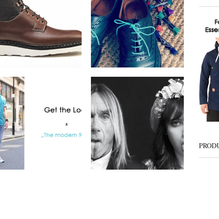
Footwear Collection
by
on
SVEN
Sep 6, 2012
by
on
SVEN
Sep 9, 2012
Keine Kommentare
Keine Kommentare
Get The Look x The
ELEVEN PARIS x
modern 90′s
Fall/Winter 2012
Campaign
by
on
SVEN
Sep 2, 2012
by
on
SVEN
Aug 30, 2012
PROD
1 Kommentar
Keine Kommentare