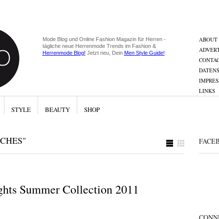
ABOUT
Mode Blog und Online Fashion Magazin für Herren -
tägliche neue Herrenmode Trends im Fashion &
ADVERT
Herrenmode Blog!
Jetzt neu, Dein
Men Style Guide!
CONTA
DATEN
IMPRE
LINKS
STYLE
BEAUTY
SHOP
CHES"
FACE
ghts Summer Collection 2011
CONN