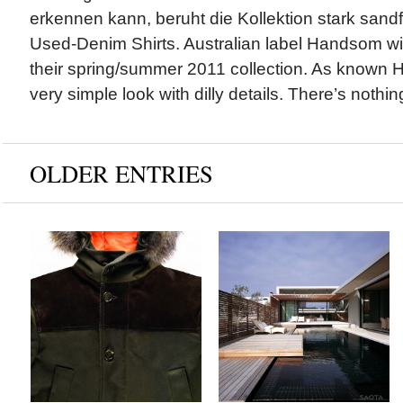
erkennen kann, beruht die Kollektion stark san
Used-Denim Shirts. Australian label Handsom wit
their spring/summer 2011 collection. As known
very simple look with dilly details. There’s nothing
OLDER ENTRIES
Blauer & Tommy
SAOTA Architects x
Hilfiger x Fall/Winter
The Voelklip House
2012 Collection
by
on
MEX
Sep 13, 2012
by
on
MEX
Sep 17, 2012
Keine Kommentare
Keine Kommentare