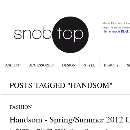
Mode Blog und Onli
tägliche neue Herr
Herrenmode Blog!
J
FASHION
ACCESSORIES
DESIGN
STYLE
BEAUTY
S
POSTS TAGGED "HANDSOM"
FASHION
Handsom - Spring/Summer 2012 Co