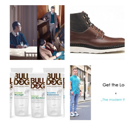
Camo x Fall/Winter
Ateliers Heschung x
2012 Collection
Fall/Winter 2012
Footwear Collection
by
on
MEX
Sep 10, 2012
by
on
MEX
Sep 9, 2012
Keine Kommentare
Keine Kommentare
Bulldog Products x
Get The Look x The
Natural Skincare
modern 90′s
by
on
by
on
MEX
Sep 4, 2012
MEX
Sep 2, 2012
1 Kommentar
1 Kommentar