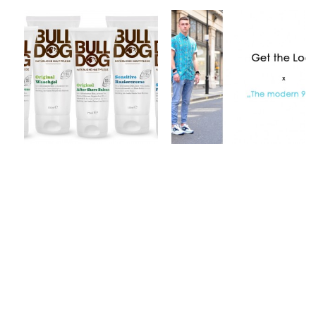
Bulldog Products x
Get The Look x The
Natural Skincare
modern 90′s
by
on
by
on
SNOBTOP
Sep 4, 2012
SNOBTOP
Sep 2, 2012
1 Kommentar
1 Kommentar