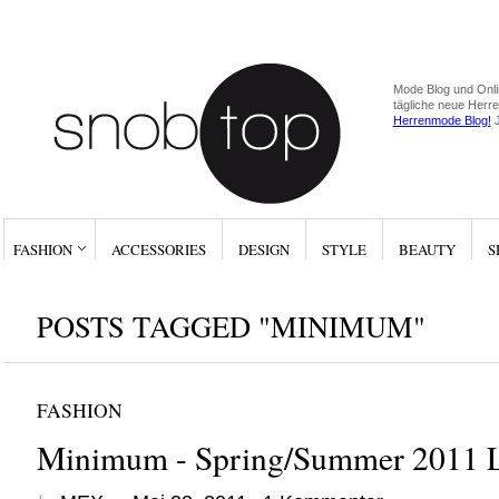
Mode Blog und Onli
tägliche neue Herr
Herrenmode Blog!
J
FASHION
ACCESSORIES
DESIGN
STYLE
BEAUTY
S
POSTS TAGGED "MINIMUM"
FASHION
Minimum - Spring/Summer 2011 