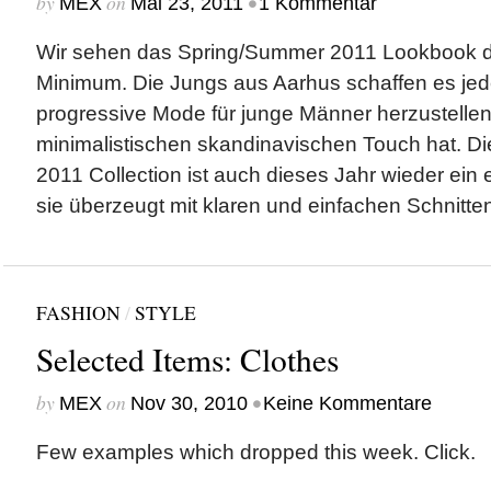
by
on
•
MEX
Mai 23, 2011
1 Kommentar
Wir sehen das Spring/Summer 2011 Lookbook d
Minimum. Die Jungs aus Aarhus schaffen es je
progressive Mode für junge Männer herzustellen
minimalistischen skandinavischen Touch hat. 
2011 Collection ist auch dieses Jahr wieder ein e
sie überzeugt mit klaren und einfachen Schnitten 
FASHION
/
STYLE
Selected Items: Clothes
by
on
•
MEX
Nov 30, 2010
Keine Kommentare
Few examples which dropped this week. Click.