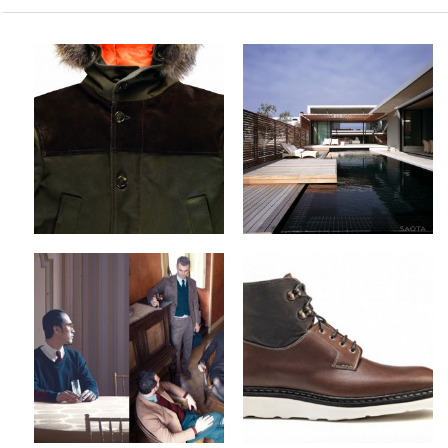
Blauer & Tommy
SAOTA Architects x
Hilfiger x Fall/Winter
The Voelklip House
2012 Collection
by
on
SNOBTOP
Sep 13, 2012
by
on
SNOBTOP
Sep 17, 2012
Keine Kommentare
Keine Kommentare
Camo x Fall/Winter
Ateliers Heschung x
2012 Collection
Fall/Winter 2012
Footwear Collection
by
on
SNOBTOP
Sep 10, 2012
by
on
SNOBTOP
Sep 9, 2012
Keine Kommentare
Keine Kommentare