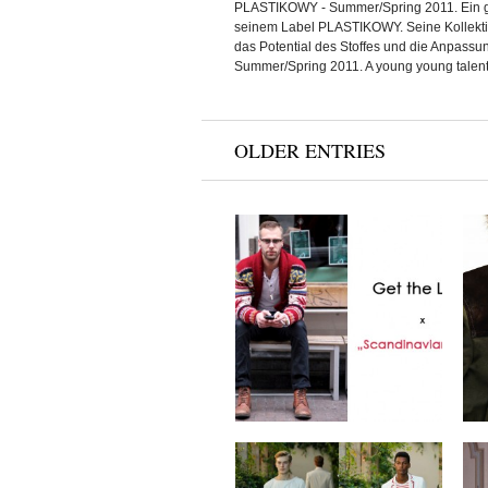
PLASTIKOWY - Summer/Spring 2011. Ein gan
seinem Label PLASTIKOWY. Seine Kollekti
das Potential des Stoffes und die Anpassu
Summer/Spring 2011. A young young talent 
OLDER ENTRIES
Get The Look x
Scandinavian Jack
by
on
MEX
Sep 18, 2012
1 Kommentar
Tommy Hilfiger x