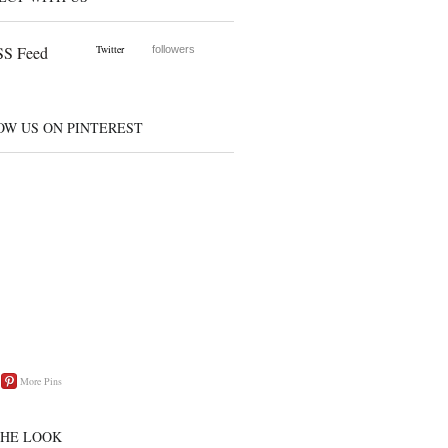
S Feed
Twitter
followers
OW US ON PINTEREST
More Pins
THE LOOK