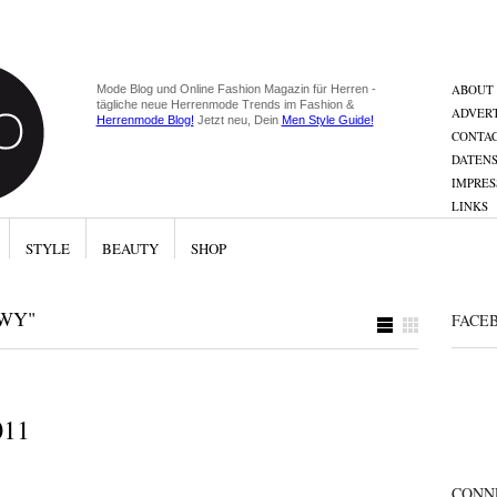
ABOUT
Mode Blog und Online Fashion Magazin für Herren -
tägliche neue Herrenmode Trends im Fashion &
ADVERT
Herrenmode Blog!
Jetzt neu, Dein
Men Style Guide!
CONTA
DATEN
IMPRE
LINKS
STYLE
BEAUTY
SHOP
WY"
FACE
011
CONN