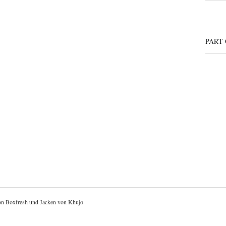
PART
on
Boxfresh
und Jacken von
Khujo