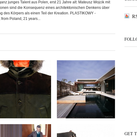
z junges Talent aus Polen, erst 21 Jahre alt: Mateusz Wojcik mit
onen sind die Konsequenz eines architektonischen Denkens über
ng des Körpers als einen Teil der Kreation. PLASTIKOWY -
RS
from Poland, 21 years...
FOLL
Blauer & Tommy
SAOTA Architects x
Hilfiger x Fall/Winter
The Voelklip House
2012 Collection
by
on
MEX
Sep 13, 2012
by
on
MEX
Sep 17, 2012
Keine Kommentare
Keine Kommentare
Camo x Fall/Winter
Ateliers Heschung x
GET 