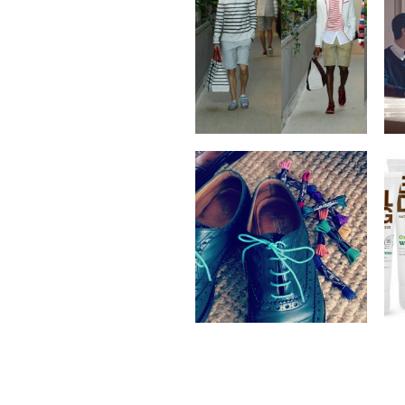
Spring/Summer 2013
Collection
by
on
MEX
Sep 12, 2012
2 Kommentare
Steve & Co x Benjo’s
Shoe Laces
by
on
MEX
Sep 6, 2012
Keine Kommentare