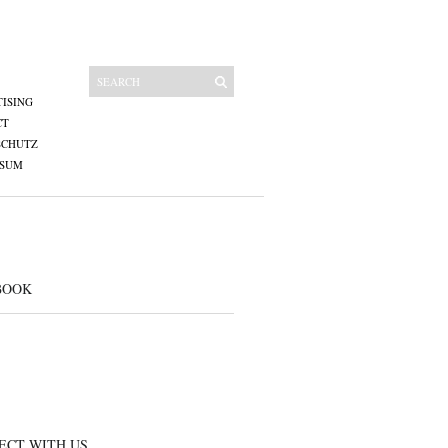
ISING
CT
SCHUTZ
SSUM
BOOK
ECT WITH US