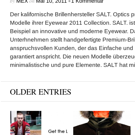
by
on
•
MEX
Mai 10, 2011
1 Kommentar
Der kalifornische Brillenhersteller SALT. Optics 
Modelle ihrer Eyewear 2011 Collection. SALT. ist
Beispiel an innovative und moderne Eyewear. Da
Unterhnehmen stellt handgefertigte Premium-Bril
anspruchsvollen Kunden, der das Einfache und H
garantiert anspricht. Die neuen Modelle überze
minimalistische und pure Elemente. SALT hat mi
OLDER ENTRIES
Get The Look x
Blauer & Tommy
Scandinavian Jack
Hilfiger x Fall/Winter
2012 Collection
by
on
MEX
Sep 18, 2012