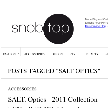
Mode Blog und Onli
tägliche neue Herr
Herrenmode Blog!
J
FASHION
ACCESSORIES
DESIGN
STYLE
BEAUTY
S
POSTS TAGGED "SALT OPTICS"
ACCESSORIES
SALT. Optics - 2011 Collection