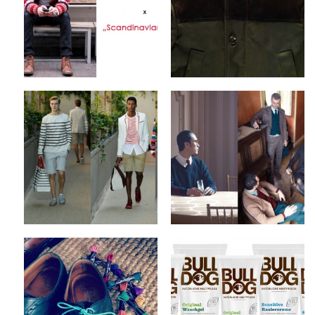
by
on
MEX
Sep 17, 2012
1 Kommentar
Keine Kommentare
Tommy Hilfiger x
Camo x Fall/Winter
Spring/Summer 2013
2012 Collection
Collection
by
on
MEX
Sep 10, 2012
by
on
MEX
Sep 12, 2012
2 Kommentare
Keine Kommentare
Steve & Co x Benjo’s
Bulldog Products x
Shoe Laces
Natural Skincare
by
on
by
on
MEX
Sep 6, 2012
MEX
Sep 4, 2012