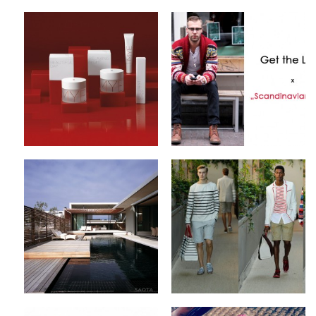
Beauty Brand x MYE
Get The Look x
KOSMETIK
Scandinavian Jack
by
on
by
on
SNOBTOP
Sep 20, 2012
SNOBTOP
Sep 18, 2012
Keine Kommentare
1 Kommentar
SAOTA Architects x
Tommy Hilfiger x
The Voelklip House
Spring/Summer 2013
Collection
by
on
SNOBTOP
Sep 13, 2012
by
on
SNOBTOP
Sep 12, 2012
Keine Kommentare
2 Kommentare