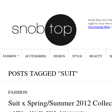
Mode Blog und Onli
tägliche neue Herr
Herrenmode Blog!
J
FASHION
ACCESSORIES
DESIGN
STYLE
BEAUTY
S
POSTS TAGGED "SUIT"
FASHION
Suit x Spring/Summer 2012 Collec