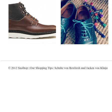
Ateliers Heschung x
Steve & Co x Benjo’s
Fall/Winter 2012
Shoe Laces
Footwear Collection
by
on
SNOBTOP
Sep 6, 2012
by
on
SNOBTOP
Sep 9, 2012
Keine Kommentare
Keine Kommentare
© 2012 Snobtop | Our Shopping Tips: Schuhe von
Boxfresh
und Jacken von
Khujo