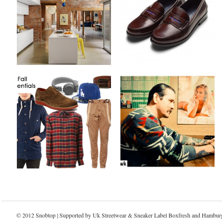
by
on
by
on
MEX
Sep 29, 2012
MEX
Sep 27, 2012
Keine Kommentare
Keine Kommentare
Style Guide x Fall
Tom & Hawk x
Essentials Part 1
Fall/Winter 2012
Collection
by
on
MEX
Sep 25, 2012
by
on
MEX
Sep 24, 2012
3 Kommentare
4 Kommentare
© 2012 Snobtop | Supported by Uk
Streetwear & Sneaker Label Boxfresh
and
Hamburg