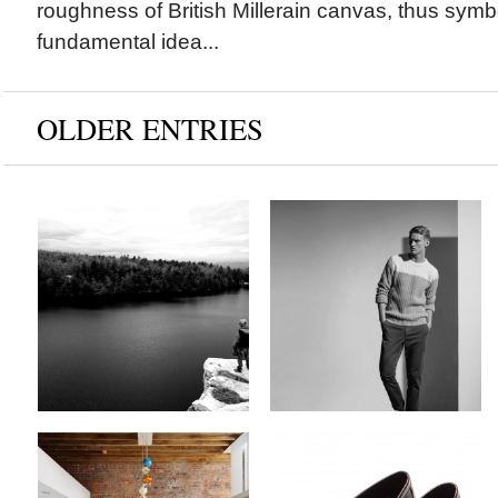
roughness of British Millerain canvas, thus symb
fundamental idea...
OLDER ENTRIES
PRPS Goods & Co x
Zalando Collection x
Fall/Winter 2012
Fall/Winter 2012
Collection
Lookbook
by
on
by
on
MEX
Okt 4, 2012
MEX
Okt 3, 2012
Keine Kommentare
Keine Kommentare
Modern Loft x 46 Water
Tommy Hilfiger x The
Street Heritage Building
Loafer with a Twist