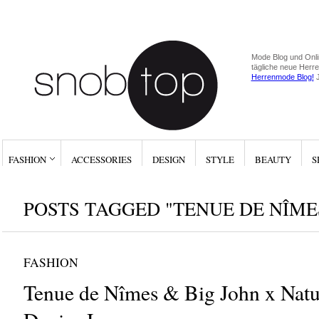
Mode Blog und Onli
tägliche neue Herr
Herrenmode Blog!
J
FASHION
ACCESSORIES
DESIGN
STYLE
BEAUTY
S
POSTS TAGGED "TENUE DE NÎME
FASHION
Tenue de Nîmes & Big John x Natu