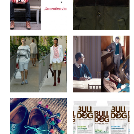
by
on
SVEN
Sep 17, 2012
1 Kommentar
Keine Kommentare
Tommy Hilfiger x
Camo x Fall/Winter
Spring/Summer 2013
2012 Collection
Collection
by
on
SVEN
Sep 10, 2012
by
on
SVEN
Sep 12, 2012
2 Kommentare
Keine Kommentare
Steve & Co x Benjo’s
Bulldog Products x
Shoe Laces
Natural Skincare
by
on
by
on
SVEN
Sep 6, 2012
SVEN
Sep 4, 2012