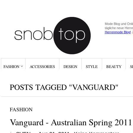
Mode Blog und Onli
tägliche neue Herr
Herrenmode Blog!
J
FASHION
ACCESSORIES
DESIGN
STYLE
BEAUTY
S
POSTS TAGGED "VANGUARD"
FASHION
Vanguard - Australian Spring 2011