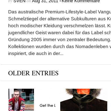
by
on
•
SVEN
Aug 31, 2011
Keine Kommentare
Das australische Premium-Lifestyle-Label Vangua
Schmelztiegel der alternative Subkulturen aus 
hoch modischer Kleidung verschmelzen lässt. Kre
jugendlicher Geist waren dabei für das Label sch
Gründung 2005 immer von zentraler Bedeutung. 
Kollektionen wurden durch das Nomadenleben v
inspiriert, die auch in der...
OLDER ENTRIES
Get The Look x
Blauer & Tommy
Scandinavian Jack
Hilfiger x Fall/Winter
2012 Collection
by
on
SVEN
Sep 18, 2012