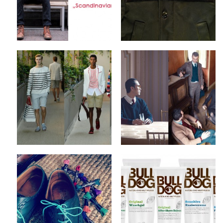
1 Kommentar
Keine Kommentare
Tommy Hilfiger x
Camo x Fall/Winter
Spring/Summer 2013
2012 Collection
Collection
by
on
MEX
Sep 10, 2012
by
on
MEX
Sep 12, 2012
2 Kommentare
Keine Kommentare
Steve & Co x Benjo’s
Bulldog Products x
Shoe Laces
Natural Skincare
by
on
by
on
MEX
Sep 6, 2012
MEX
Sep 4, 2012