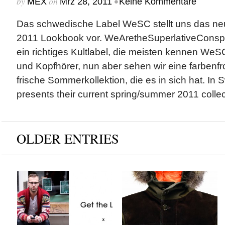
by
on
•
MEX
Mrz 28, 2011
Keine Kommentare
Das schwedische Label WeSC stellt uns das n
2011 Lookbook vor. WeAretheSuperlativeConspira
ein richtiges Kultlabel, die meisten kennen WeS
und Kopfhörer, nun aber sehen wir eine farbenfr
frische Sommerkollektion, die es in sich hat. 
presents their current spring/summer 2011 colle
OLDER ENTRIES
Get The Look x
Blauer & Tommy
Scandinavian Jack
Hilfiger x Fall/Winter
2012 Collection
by
on
MEX
Sep 18, 2012
by
on
MEX
Sep 17, 2012