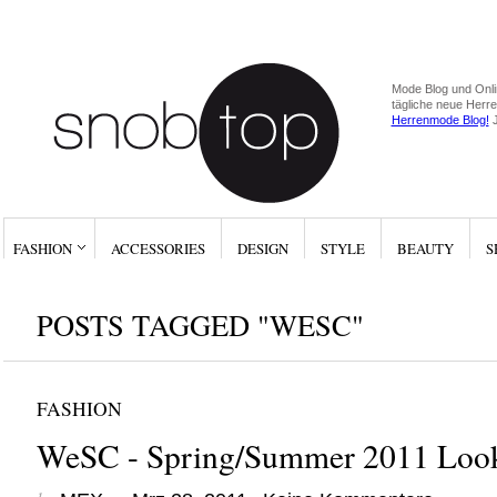
Mode Blog und Onli
tägliche neue Herr
Herrenmode Blog!
J
FASHION
ACCESSORIES
DESIGN
STYLE
BEAUTY
S
POSTS TAGGED "WESC"
FASHION
WeSC - Spring/Summer 2011 Loo