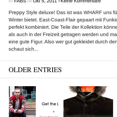
by
on
•
FABS
Okt 5, 2011
Keine Kommentare
Preppy Style deluxe! Das ist was WHARF uns f
Winter bietet. East-Coast-Flair gepaart mit Funkio
perfekt kombiniert. Die Teile der Kollektion könn
als auch in der Freizeit getragen werden und m
eine gute Figur. Also wer gut gekleidet durch de
schaut sich...
OLDER ENTRIES
Get The Look x
Blauer & Tommy
Scandinavian Jack
Hilfiger x Fall/Winter
2012 Collection
by
on
FABS
Sep 18, 2012
by
on
FABS
Sep 17, 2012