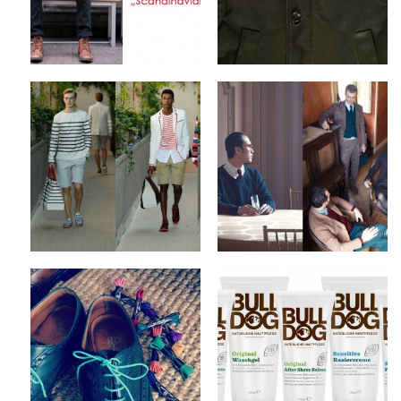
1 Kommentar
Keine Kommentare
Tommy Hilfiger x
Camo x Fall/Winter
Spring/Summer 2013
2012 Collection
Collection
by
on
FABS
Sep 10, 2012
by
on
FABS
Sep 12, 2012
2 Kommentare
Keine Kommentare
Steve & Co x Benjo’s
Bulldog Products x
Shoe Laces
Natural Skincare
by
on
by
on
FABS
Sep 6, 2012
FABS
Sep 4, 2012