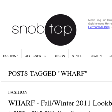
Mode Blog und Onli
tägliche neue Herr
Herrenmode Blog!
J
FASHION
ACCESSORIES
DESIGN
STYLE
BEAUTY
S
POSTS TAGGED "WHARF"
FASHION
WHARF - Fall/Winter 2011 Look