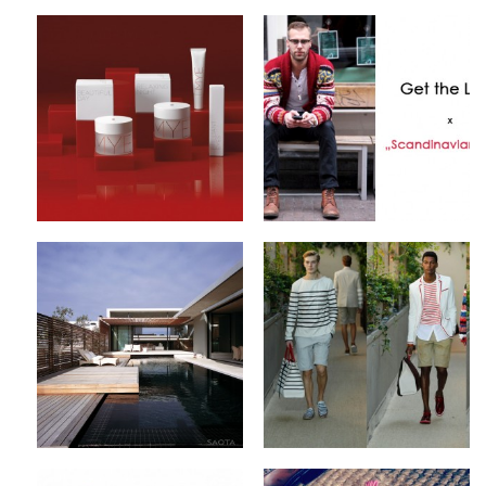
Beauty Brand x MYE
Get The Look x
KOSMETIK
Scandinavian Jack
by
on
by
on
FABS
Sep 20, 2012
FABS
Sep 18, 2012
Keine Kommentare
1 Kommentar
SAOTA Architects x
Tommy Hilfiger x
The Voelklip House
Spring/Summer 2013
Collection
by
on
FABS
Sep 13, 2012
by
on
FABS
Sep 12, 2012
Keine Kommentare
2 Kommentare