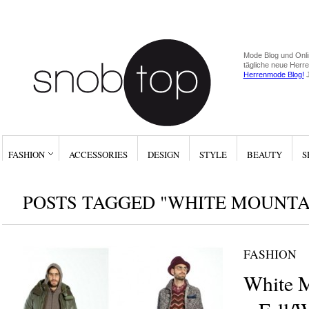
Mode Blog und Onli
tägliche neue Herr
Herrenmode Blog!
J
FASHION
ACCESSORIES
DESIGN
STYLE
BEAUTY
S
POSTS TAGGED "WHITE MOUNTA
FASHION
White M