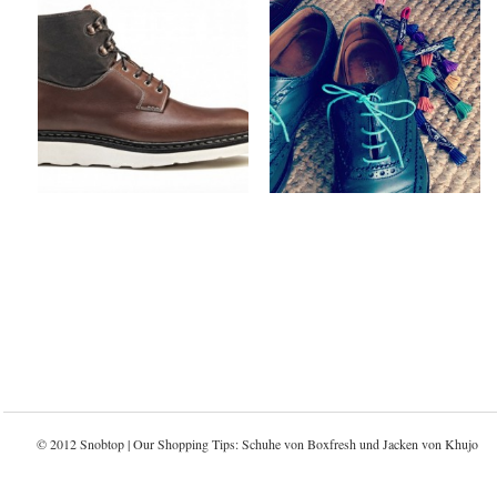
Ateliers Heschung x
Steve & Co x Benjo’s
Fall/Winter 2012
Shoe Laces
Footwear Collection
by
on
FABS
Sep 6, 2012
by
on
FABS
Sep 9, 2012
Keine Kommentare
Keine Kommentare
© 2012 Snobtop | Our Shopping Tips: Schuhe von
Boxfresh
und Jacken von
Khujo