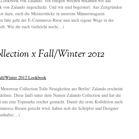
Lookbook von Zalando. Vor einigen Wochen bekamen wir das
von Zalando zugeschickt. Und wir sind begeistert. Aus Zeitgründen
tzt dazu, euch die Meisterstücke in unserem Männermagazin
nem Jahr geht der E-Commerce-Riese nun auch eigene Wege in der
lt. Wie ihr euch vielleicht noch(…)
lection x Fall/Winter 2012
t Menswear Collection Tolle Neuigkeiten aus Berlin! Zalando erscheint
delinie. Diese läuft unter dem Namen Zalando Collection und hat die
t um eine Topmarke reicher gemacht. Damit die erste Kollektion auch
merce-Riesen gerecht wird, haben sich die Schöpfer und Designer
namhafte(…)