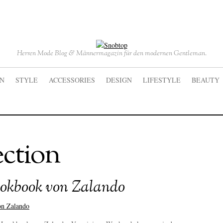
Herren Mode Blog & Männermagazin für den modernen Gentleman.
ON
STYLE
ACCESSORIES
DESIGN
LIFESTYLE
BEAUTY
ection
ookbook von Zalando