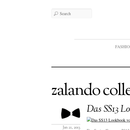
FASHI
zalando coll
Das SS13 L
Jan 21, 2013