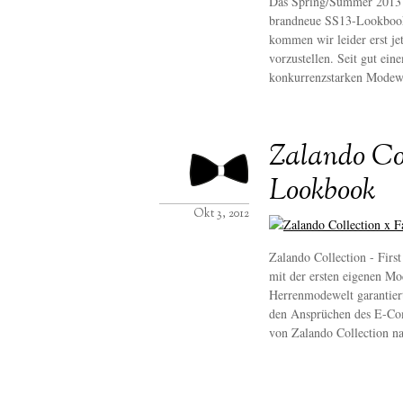
Das Spring/Summer 2013 
brandneue SS13-Lookbook 
kommen wir leider erst je
vorzustellen. Seit gut ei
konkurrenzstarken Modewe
Zalando Col
Lookbook
Okt 3, 2012
Zalando Collection - Firs
mit der ersten eigenen Mo
Herrenmodewelt garantier
den Ansprüchen des E-Com
von Zalando Collection 