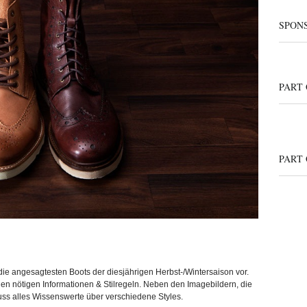
SPON
PART
PART
die angesagtesten Boots der diesjährigen Herbst-/Wintersaison vor.
len nötigen Informationen & Stilregeln. Neben den Imagebildern, die
luss alles Wissenswerte über verschiedene Styles.