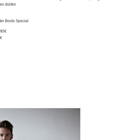
en dürfen
,95€
5€