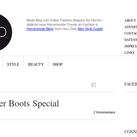
ABOUT
Mode Blog und Online Fashion Magazin für Herren -
tägliche neue Herrenmode Trends im Fashion &
ADVERT
Herrenmode Blog!
Jetzt neu, Dein
Men Style Guide!
CONTA
DATEN
IMPRE
LINKS
STYLE
BEAUTY
SHOP
FACE
er Boots Special
2 Kommentare
CONN