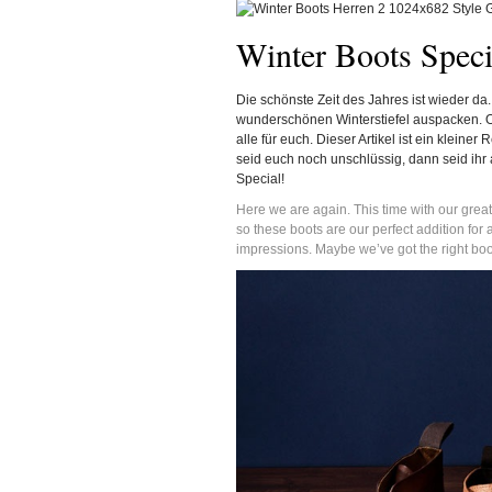
Winter Boots Speci
Die schönste Zeit des Jahres ist wieder d
wunderschönen Winterstiefel auspacken. O
alle für euch. Dieser Artikel ist ein kleine
seid euch noch unschlüssig, dann seid ihr 
Special!
Here we are again. This time with our great
so these boots are our perfect addition for 
impressions. Maybe we’ve got the right boo