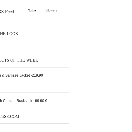
S Feed
Twitter
followers
THE LOOK
UCTS OF THE WEEK
 & Samsøe Jacket -219,90
h Camlan Rucksack - 99.90 €
CESS.COM