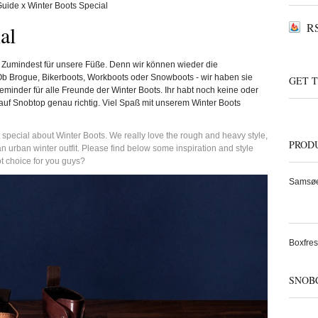
RS
al
a. Zumindest für unsere Füße. Denn wir können wieder die
b Brogue, Bikerboots, Workboots oder Snowboots - wir haben sie
GET 
r Reminder für alle Freunde der Winter Boots. Ihr habt noch keine oder
auf Snobtop genau richtig. Viel Spaß mit unserem Winter Boots
 special about Winter Boots. We really love the rough and heavy style,
PROD
an urban winter outfit. Please find below some inspiration and style
t choice for you guys?
Samsøe
Boxfres
SNOB