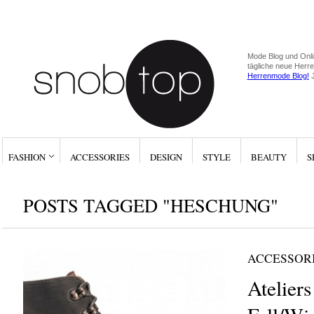
Mode Blog und Onli
tägliche neue Herr
Herrenmode Blog!
J
FASHION
ACCESSORIES
DESIGN
STYLE
BEAUTY
S
POSTS TAGGED "HESCHUNG"
ACCESSOR
Atelier