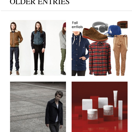
OLDER ENTRIES
April77 x Fall/Winter
Style Guide x Fall
2012 Collection
Essentials Part 1
by
on
by
on
FABS
Sep 26, 2012
FABS
Sep 25, 2012
Keine Kommentare
3 Kommentare
Paul Davis x
Beauty Brand x MYE
Fall/Winter 2012/2013
KOSMETIK
Collection
by
on
FABS
Sep 20, 2012
by
on
FABS
Sep 21, 2012
Keine Kommentare
Keine Kommentare