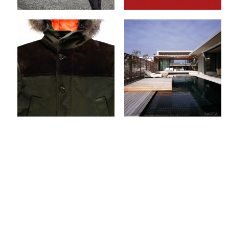
Blauer & Tommy
SAOTA Architects x
Hilfiger x Fall/Winter
The Voelklip House
2012 Collection
by
on
FABS
Sep 13, 2012
by
on
FABS
Sep 17, 2012
Keine Kommentare
Keine Kommentare