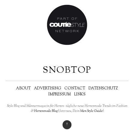
SNOBTOP
ABOUT
ADVERTISING
CONTACT
DATENSCHUTZ
IMPRESSUM
LINKS
Style Blog und Männermagazin für Herren - tägliche neue Herrenmode Trends im Fashion
&
Herrenmode Blog!
Jetzt neu, Dein
Men Style Guide!
↑