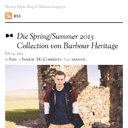
Herren Mode Blog & Männermagazin
RSS
Die Spring/Summer 2013
Collection von Barbour Heritage
Feb 14, 2013
No Comments
Fabs
Fashion
barbour
By
in
Tags: