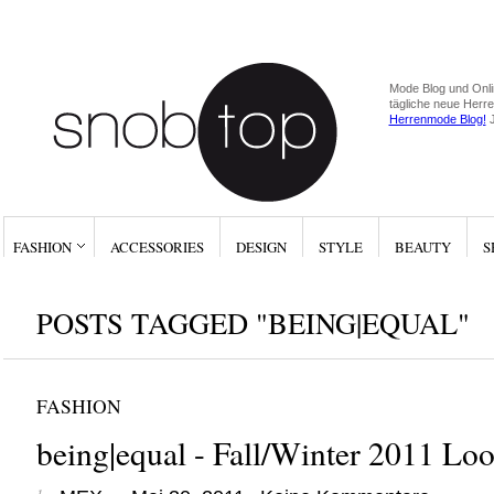
Mode Blog und Onli
tägliche neue Herr
Herrenmode Blog!
J
FASHION
ACCESSORIES
DESIGN
STYLE
BEAUTY
S
POSTS TAGGED "BEING|EQUAL"
FASHION
being|equal - Fall/Winter 2011 Lo