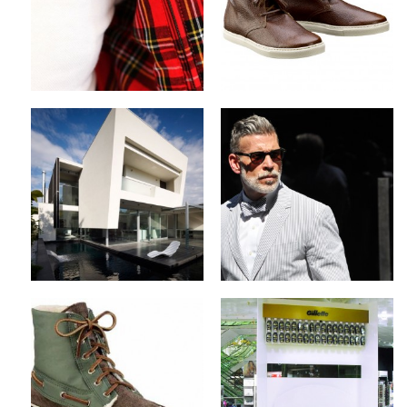
by
on
MEX
Aug 20, 2012
Keine Kommentare
Keine Kommentare
Steve Domoney
The Modern Man’s
Architecture x Robinson
Guide to Beards
Road House in
by
on
MEX
Aug 13, 2012
Melbourne
by
on
MEX
Aug 14, 2012
2 Kommentare
1 Kommentar
Sperry Top-Sider x
Sponsored Video x
Fall/Winter 2012
Golden Gilette Fusion
Collection
ProGlide Campaign
by
on
by
on
MEX
Aug 9, 2012
MEX
Aug 8, 2012