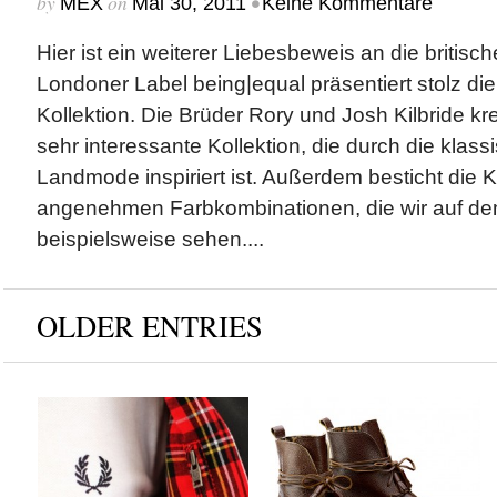
by
on
•
MEX
Mai 30, 2011
Keine Kommentare
Hier ist ein weiterer Liebesbeweis an die briti
Londoner Label being|equal präsentiert stolz di
Kollektion. Die Brüder Rory und Josh Kilbride kr
sehr interessante Kollektion, die durch die klassi
Landmode inspiriert ist. Außerdem besticht die Ko
angenehmen Farbkombinationen, die wir auf dem 
beispielsweise sehen....
OLDER ENTRIES
Fred Perry x Re Issues
House of Montague x
Collection
Fall/Winter 2012
Collection
by
on
MEX
Aug 22, 2012