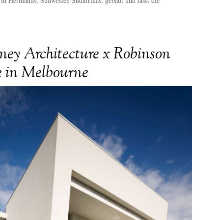
in Hermanus, Südwesten Südafrikas, gebaut und lässt die
ey Architecture x Robinson
 in Melbourne