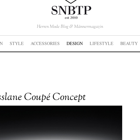
Herren Mode Blog & Männermagazin
ON
STYLE
ACCESSORIES
DESIGN
LIFESTYLE
BEAUTY
sslane Coupé Concept