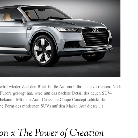
wird wieder Zeit den Blick in die Automobilbranche zu richten. Nach
Furore gesorgt hat, wird nun das nächste Detail des neuen SUV-
 bekannt. Mit dem Audi Crosslane Coupe Concept schickt das
he Form des modernen SUVs auf den Markt. Auf diese(…)
n x The Power of Creation