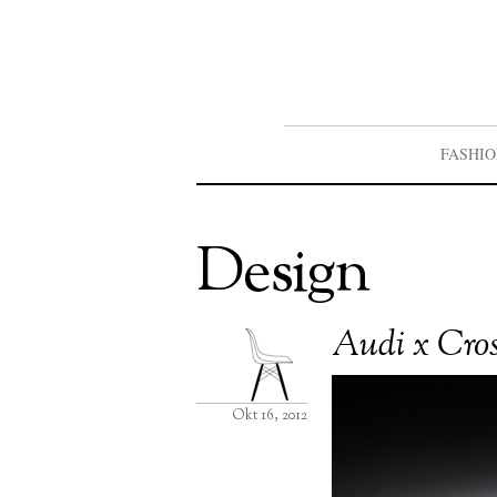
FASHI
Design
Audi x Cro
Okt 16, 2012