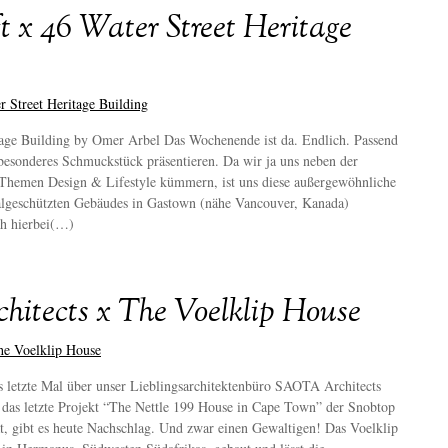
 x 46 Water Street Heritage
tage Building by Omer Arbel Das Wochenende ist da. Endlich. Passend
besonderes Schmuckstück präsentieren. Da wir ja uns neben der
hemen Design & Lifestyle kümmern, ist uns diese außergewöhnliche
algeschützten Gebäudes in Gastown (nähe Vancouver, Kanada)
ch hierbei(…)
itects x The Voelklip House
das letzte Mal über unser Lieblingsarchitektenbüro SAOTA Architects
 das letzte Projekt “The Nettle 199 House in Cape Town” der Snobtop
, gibt es heute Nachschlag. Und zwar einen Gewaltigen! Das Voelklip